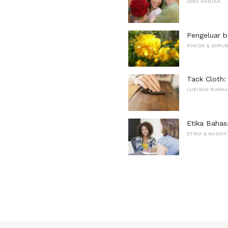
IDEA HADIAH
Pengeluar 
POKOK & SHRU
Tack Cloth:
LUKISAN RUMAH
Etika Baha
ETIKA & NASIHA