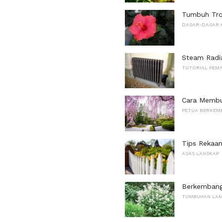
Tumbuh Trop
DASAR-DASAR 
Steam Radi
TUTORIAL PEMA
Cara Membu
PETUA BERKEM
Tips Rekaa
ASAS LANSKAP
Berkembang
TUMBUHAN LA