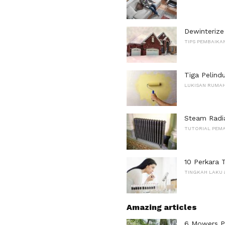
Dewinterize
TIPS PEMBAIKAN
Tiga Pelind
LUKISAN RUMAH
Steam Radi
TUTORIAL PEMA
10 Perkara 
TINGKAH LAKU 
Amazing articles
6 Mowers P