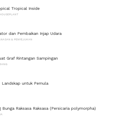
ical Tropical Inside
HOUSEPLANT
ator dan Pembaikan Injap Udara
NASAN & PENYEJUKAN
at Graf Rintangan Sampingan
BANG
n Landskap untuk Pemula
 Bunga Raksasa Raksasa (Persicaria polymorpha)
MA