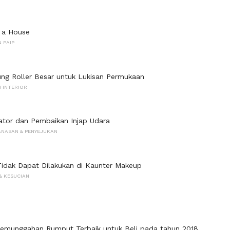
 a House
 PAIP
ung Roller Besar untuk Lukisan Permukaan
 INTERIOR
ator dan Pembaikan Injap Udara
NASAN & PENYEJUKAN
Tidak Dapat Dilakukan di Kaunter Makeup
& KESUCIAN
emunggahan Rumput Terbaik untuk Beli pada tahun 2018