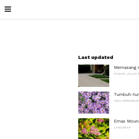
Last updated
Memasang m
PAGAR, JALAN 
Tumbuh-tu
IDEA PERKEBU
Emas Mound
LANDSKAP