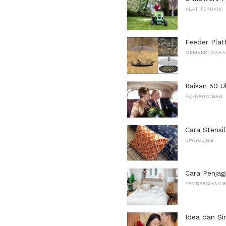
ALAT TERBAIK
Feeder Plat
MEMBERI MAKA
Raikan 50 U
PERKAHWINAN
Cara Stensi
UPCYCLING
Cara Penjag
PEMBERSIHAN B
Idea dan Si