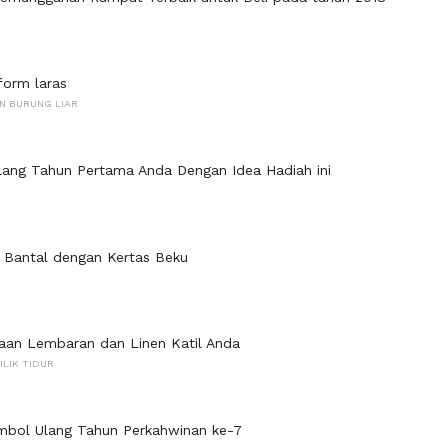
form laras
N BURUNG LIAR
lang Tahun Pertama Anda Dengan Idea Hadiah ini
l Bantal dengan Kertas Beku
aan Lembaran dan Linen Katil Anda
ILIK TIDUR
mbol Ulang Tahun Perkahwinan ke-7