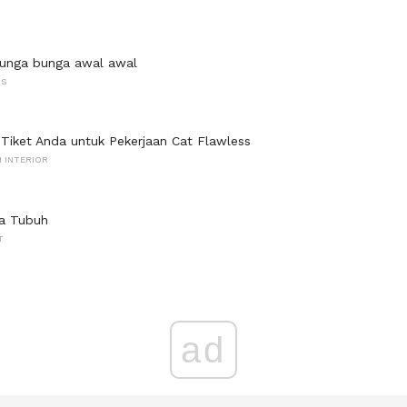
bunga bunga awal awal
BS
 Tiket Anda untuk Pekerjaan Cat Flawless
 INTERIOR
sa Tubuh
T
ad