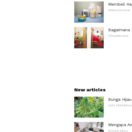
Membeli Ha
PERKAHWINAN
Bagaimana B
PENGEMASAN
New articles
Bunga Hijau
IDEA PERKEBU
Mengapa An
RUANG KECIL